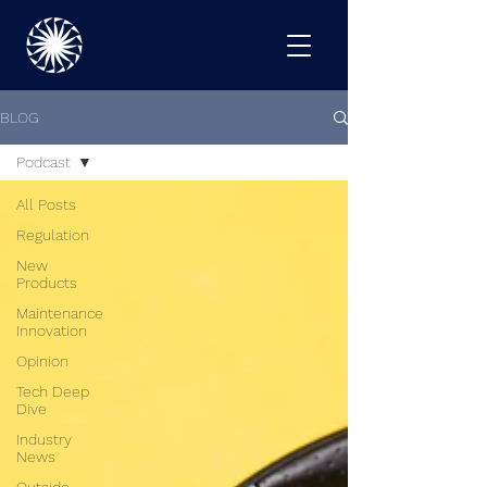
BLOG
Podcast
All Posts
Regulation
New
Products
Maintenance
Innovation
Opinion
Tech Deep
Dive
Industry
News