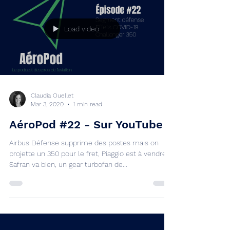
Load video
Claudia Ouellet
Mar 3, 2020
1 min read
AéroPod #22 - Sur YouTube
Airbus Défense supprime des postes mais on
projette un 350 pour le fret, Piaggio est à vendre,
Safran va bien, un gear turbofan de...